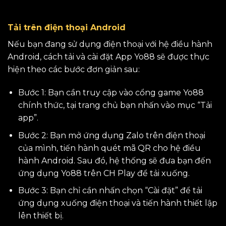
Tải trên điện thoại Android
Nếu bạn đang sử dụng điện thoại với hệ điều hành
Android, cách tải và cài đặt App Yo88 sẽ được thực
hiện theo các bước đơn giản sau:
Bước 1: Bạn cần truy cập vào cổng game Yo88
chính thức, tại trang chủ bạn nhấn vào mục “Tải
app”.
Bước 2: Bạn mở ứng dụng Zalo trên điện thoại
của mình, tiến hành quét mã QR cho hệ điều
hành Android. Sau đó, hệ thống sẽ đưa bạn đến
ứng dụng Yo88 trên CH Play để tải xuống.
Bước 3: Bạn chỉ cần nhấn chọn “Cài đặt” để tải
ứng dụng xuống điện thoại và tiến hành thiết lập
lên thiết bị.