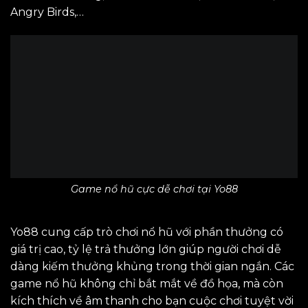
Angry Birds,…
Game nổ hũ cực dễ chơi tại Yo88
Yo88 cung cấp trò chơi nổ hũ với phần thưởng có
giá trị cao, tỷ lệ trả thưởng lớn giúp người chơi dễ
dàng kiếm thưởng khủng trong thời gian ngắn. Các
game nổ hũ không chỉ bắt mắt về đồ họa, mà còn
kích thích về âm thanh cho bạn cuộc chơi tuyệt vời