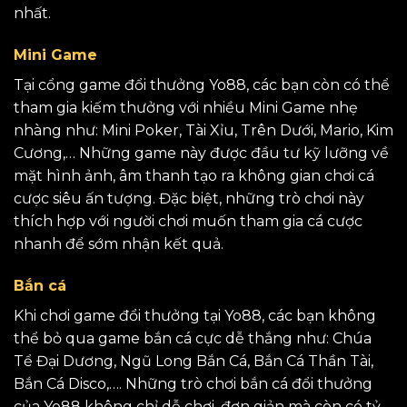
nhất.
Mini Game
Tại cổng game đổi thưởng Yo88, các bạn còn có thể
tham gia kiếm thưởng với nhiều Mini Game nhẹ
nhàng như: Mini Poker, Tài Xỉu, Trên Dưới, Mario, Kim
Cương,… Những game này được đầu tư kỹ lưỡng về
mặt hình ảnh, âm thanh tạo ra không gian chơi cá
cược siêu ấn tượng. Đặc biệt, những trò chơi này
thích hợp với người chơi muốn tham gia cá cược
nhanh để sớm nhận kết quả.
Bắn cá
Khi chơi game đổi thưởng tại Yo88, các bạn không
thể bỏ qua game bắn cá cực dễ thắng như: Chúa
Tể Đại Dương, Ngũ Long Bắn Cá, Bắn Cá Thần Tài,
Bắn Cá Disco,…. Những trò chơi bắn cá đổi thưởng
của Yo88 không chỉ dễ chơi, đơn giản mà còn có tỷ