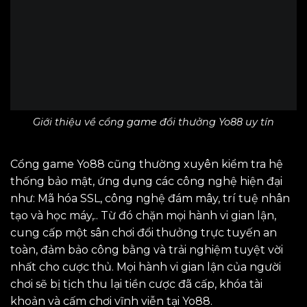
Giới thiệu về cổng game đổi thưởng Yo88 uy tín
Cổng game Yo88 cũng thường xuyên kiểm tra hệ
thống bảo mật, ứng dụng các công nghệ hiện đại
như: Mã hóa SSL, công nghệ đám mây, trí tuệ nhân
tạo và học máy,.. Từ đó chặn mọi hành vi gian lận,
cung cấp một sân chơi đổi thưởng trực tuyến an
toàn, đảm bảo công bằng và trải nghiệm tuyệt vời
nhất cho cược thủ. Mọi hành vi gian lận của người
chơi sẽ bị tịch thu lại tiền cược đã cấp, khóa tài
khoản và cấm chơi vĩnh viễn tại Yo88.