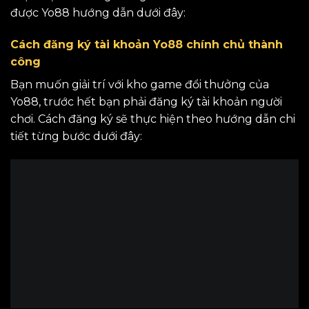
được Yo88 hướng dẫn dưới đây:
Cách đăng ký tài khoản Yo88 chính chủ thành
công
Bạn muốn giải trí với kho game đổi thưởng của
Yo88, trước hết bạn phải đăng ký tài khoản người
chơi. Cách đăng ký sẽ thực hiện theo hướng dẫn chi
tiết từng bước dưới đây: