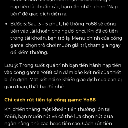
nạp tiền là chuẩn xác, bạn cần nhấn chọn “Nạp
tiền” để giao dịch diễn ra.
Bước 5: Sau 3 – 5 phút, hệ thống Yo88 sẽ cộng
tiền vào tài khoản cho người chơi. Khi đã có tiền
trong tài khoản, bạn trở lại Menu chính của cổng
game, chọn trò chơi muốn giải trí, tham gia ngay
để kiếm thưởng.
Lưu ý: Trong suốt quá trình bạn tiến hành nạp tiền
vào cổng game Yo88 cần đảm bảo kết nối của thiết
bị ổn định. Mất kết nối sẽ khiến giao dịch của bạn bị
gián đoạn, thất bại đó nhé!
Chỉ cách rút tiền tại cổng game Yo88
Khi chiến thắng một khoản tiền thưởng lớn tại
Yo88, bạn muốn rút về có thể lựa chọn rút qua
ngân hàng, thẻ cào hoặc tiền cao. Cách rút tiền