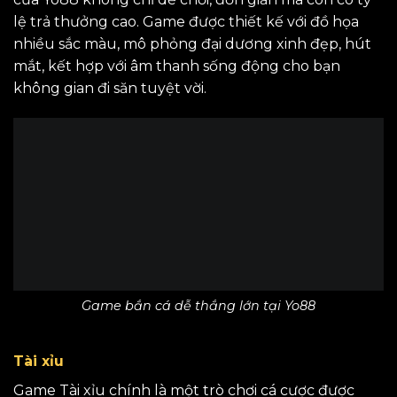
lệ trả thưởng cao. Game được thiết kế với đồ họa
nhiều sắc màu, mô phỏng đại dương xinh đẹp, hút
mắt, kết hợp với âm thanh sống động cho bạn
không gian đi săn tuyệt vời.
Game bắn cá dễ thắng lớn tại Yo88
Tài xỉu
Game Tài xỉu chính là một trò chơi cá cược được