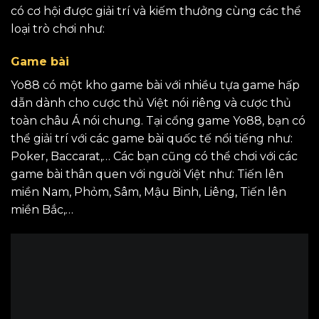
có cơ hội được giải trí và kiếm thưởng cùng các thể
loại trò chơi như:
Game bài
Yo88 có một kho game bài với nhiều tựa game hấp
dẫn dành cho cược thủ Việt nói riêng và cược thủ
toàn châu Á nói chung. Tại cổng game Yo88, bạn có
thể giải trí với các game bài quốc tế nổi tiếng như:
Poker, Baccarat,… Các bạn cũng có thể chơi với các
game bài thân quen với người Việt như: Tiến lên
miền Nam, Phỏm, Sâm, Mậu Binh, Liêng, Tiến lên
miền Bắc,…