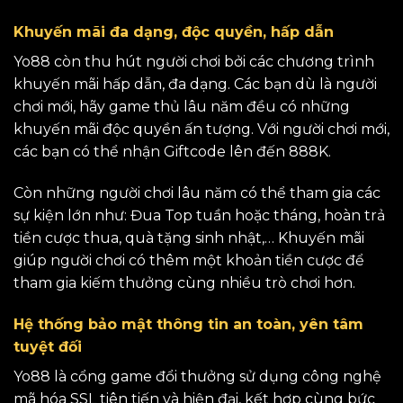
Khuyến mãi đa dạng, độc quyền, hấp dẫn
Yo88 còn thu hút người chơi bởi các chương trình
khuyến mãi hấp dẫn, đa dạng. Các bạn dù là người
chơi mới, hãy game thủ lâu năm đều có những
khuyến mãi độc quyền ấn tượng. Với người chơi mới,
các bạn có thể nhận Giftcode lên đến 888K.
Còn những người chơi lâu năm có thể tham gia các
sự kiện lớn như: Đua Top tuần hoặc tháng, hoàn trả
tiền cược thua, quà tặng sinh nhật,… Khuyến mãi
giúp người chơi có thêm một khoản tiền cược để
tham gia kiếm thưởng cùng nhiều trò chơi hơn.
Hệ thống bảo mật thông tin an toàn, yên tâm
tuyệt đối
Yo88 là cổng game đổi thưởng sử dụng công nghệ
mã hóa SSL tiên tiến và hiện đại, kết hợp cùng bức