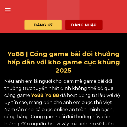
Skip
to
content
ĐĂNG KÝ
ĐĂNG NHẬP
Yo88 | Cổng game bài đổi thưởng
hấp dẫn với kho game cực khủng
2025
Nếu anh em là người chơi đam mê game bài đổi
thưởng trực tuyến nhất định không thể bỏ qua
cổng game
Yo88
.
Yo 88
đã hoạt động từ lâu với độ
uy tín cao, mang đến cho anh em cược thủ Việt
Nam sân chơi cá cược online an toàn, minh bạch,
công bằng. Cổng game bài đổi thưởng này còn
hướng đến người chơi, vì vậy mà anh em sẽ luôn