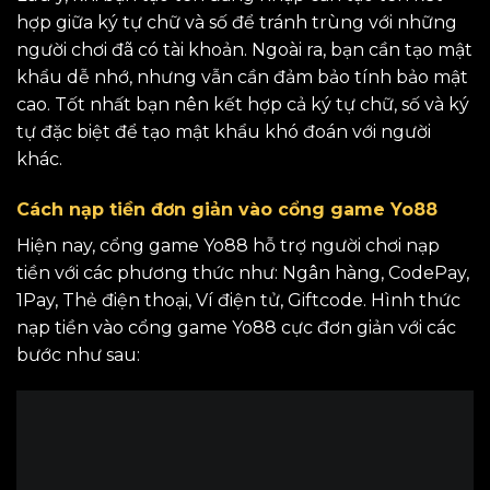
hợp giữa ký tự chữ và số để tránh trùng với những
người chơi đã có tài khoản. Ngoài ra, bạn cần tạo mật
khẩu dễ nhớ, nhưng vẫn cần đảm bảo tính bảo mật
cao. Tốt nhất bạn nên kết hợp cả ký tự chữ, số và ký
tự đặc biệt để tạo mật khẩu khó đoán với người
khác.
Cách nạp tiền đơn giản vào cổng game Yo88
Hiện nay, cổng game Yo88 hỗ trợ người chơi nạp
tiền với các phương thức như: Ngân hàng, CodePay,
1Pay, Thẻ điện thoại, Ví điện tử, Giftcode. Hình thức
nạp tiền vào cổng game Yo88 cực đơn giản với các
bước như sau: