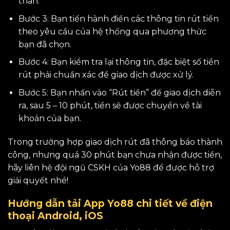
thân.
Bước 3: Bạn tiến hành điền các thông tin rút tiền
theo yêu cầu của hệ thống qua phương thức
bạn đã chọn.
Bước 4: Bạn kiểm tra lại thông tin, đặc biệt số tiền
rút phải chuẩn xác để giao dịch được xử lý.
Bước 5: Bạn nhấn vào “Rút tiền” để giao dịch diễn
ra, sau 5 – 10 phút, tiền sẽ được chuyển về tài
khoản của bạn.
Trong trường hợp giao dịch rút đã thông báo thành
công, nhưng quá 30 phút bạn chưa nhận được tiền,
hãy liên hệ đội ngũ CSKH của Yo88 để được hỗ trợ
giải quyết nhé!
Hướng dẫn tải App Yo88 chi tiết về điện
thoại Android, iOS