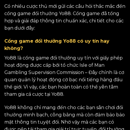
Có nhiều cược thủ mới gửi các câu hỏi thắc mắc đến
cổng game đổi thưởng Yo88. Cổng game đã tổng
hợp và giải đáp thông tin chuẩn xác, chi tiết cho các
bạn dưới đây:
Cổng game đổi thưởng Yo88 có uy tín hay
không?
Yo88 là cổng game đổi thưởng uy tín với giấy phép
hoạt động được cấp bởi tổ chức Isle of Man
Gambling Supervision Commission – Đây chính là cơ
quan quản lý hoạt động cờ bạc nổi tiếng hàng đầu
thế giới. Vì vậy, các bạn hoàn toàn có thể yên tâm
tham gia cá cược tại Yo88.
Yo88 không chỉ mang đến cho các bạn sân chơi đổi
thưởng minh bạch, công bằng mà còn đảm bảo bảo
mật thông tin tuyệt đối. Nhờ vậy mà các bạn có
được nền tải tham gia giải trí trực tuyến, đổi thưởng