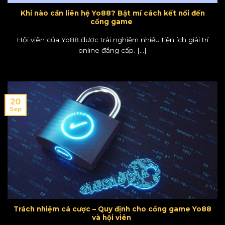
Khi nào cần liên hệ Yo88? Bật mí cách kết nối đến
cổng game
Hội viên của Yo88 được trải nghiệm nhiều tiện ích giải trí
online đẳng cấp. [...]
20
Sep
Trách nhiệm cá cược – Quy định cho cổng game Yo88
và hội viên