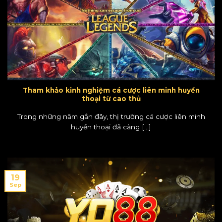
Tham khảo kinh nghiệm cá cược liên minh huyền
thoại từ cao thủ
Trong những năm gần đây, thị trường cá cược liên minh
huyền thoại đã càng [...]
19
Sep