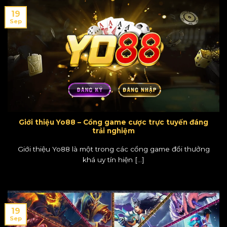
19
Sep
Giới thiệu Yo88 – Cổng game cược trực tuyến đáng
trải nghiệm
Giới thiệu Yo88 là một trong các cổng game đổi thưởng
khá uy tín hiện [...]
19
Sep