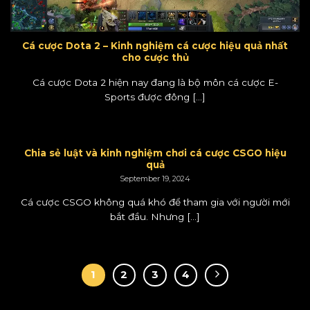
Cá cược Dota 2 – Kinh nghiệm cá cược hiệu quả nhất
cho cược thủ
Cá cược Dota 2 hiện nay đang là bộ môn cá cược E-
Sports được đông [...]
Chia sẻ luật và kinh nghiệm chơi cá cược CSGO hiệu
quả
September 19, 2024
Cá cược CSGO không quá khó để tham gia với người mới
bắt đầu. Nhưng [...]
1
2
3
4