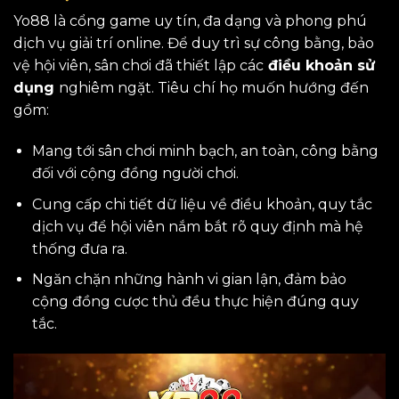
Yo88 là cổng game uy tín, đa dạng và phong phú
dịch vụ giải trí online. Để duy trì sự công bằng, bảo
vệ hội viên, sân chơi đã thiết lập các
điều khoản sử
dụng
nghiêm ngặt. Tiêu chí họ muốn hướng đến
gồm:
Mang tới sân chơi minh bạch, an toàn, công bằng
đối với cộng đồng người chơi.
Cung cấp chi tiết dữ liệu về điều khoản, quy tắc
dịch vụ để hội viên nắm bắt rõ quy định mà hệ
thống đưa ra.
Ngăn chặn những hành vi gian lận, đảm bảo
cộng đồng cược thủ đều thực hiện đúng quy
tắc.