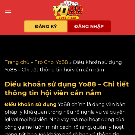
Skip
to
content
ĐĂNG KÝ
ĐĂNG NHẬP
Trang chủ
»
Trò Chơi Yo88
»
Điều khoản sử dụng
Yo88 – Chi tiết thông tin hội viên cần nắm
Điều khoản sử dụng Yo88 – Chi tiết
thông tin hội viên cần nắm
Điều khoản sử dụng
Yo88 chính là dạng văn bản
pháp lý khá quan trọng nêu rõ nghĩa vụ và quyền
lợi với mọi hội viên. Nhờ vậy mà mọi hoạt động của
cổng game luôn minh bạch, rõ ràng, quản lý hoạt
động tốt hơn. Để khám phá rõ hơn về thông tin