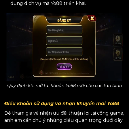
dụng dịch vụ mà Yo88 triển khai.
Quy định khi mở tài khoản Yo88 mới cho các tân binh
Điều khoản sử dụng và nhận khuyến mãi Yo88
Để tham gia và nhận ưu đãi thuận lợi tại cổng game,
anh em cần chú ý những điều quan trọng dưới đây: