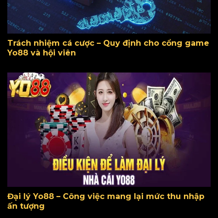
Trách nhiệm cá cược – Quy định cho cổng game
Yo88 và hội viên
Đại lý Yo88 – Công việc mang lại mức thu nhập
ấn tượng