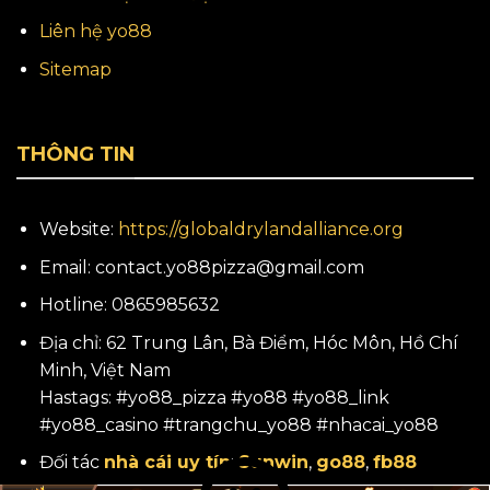
Liên hệ yo88
Sitemap
THÔNG TIN
Website:
https://globaldrylandalliance.org
Email:
contact.yo88pizza@gmail.com
Hotline: 0865985632
Địa chỉ: 62 Trung Lân, Bà Điểm, Hóc Môn, Hồ Chí
Minh, Việt Nam
Hastags: #yo88_pizza #yo88 #yo88_link
#yo88_casino #trangchu_yo88 #nhacai_yo88
Đối tác
nhà cái uy tín
:
Sunwin
,
go88
,
fb88