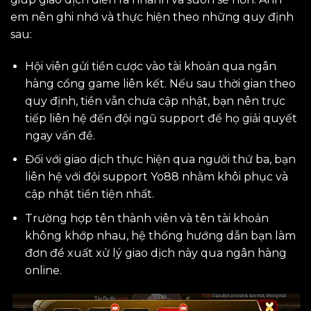
em nên ghi nhớ và thực hiện theo những quy định
sau:
Hội viên gửi tiền cược vào tài khoản qua ngân
hàng cổng game liên kết. Nếu sau thời gian theo
quy định, tiền vẫn chưa cập nhật, bạn nên trực
tiếp liên hệ đến đội ngũ support để họ giải quyết
ngay vấn đề.
Đối với giao dịch thực hiện qua người thứ ba, bạn
liên hệ với đội support Yo88 nhằm khôi phục và
cập nhật tiền tiện nhất.
Trường hợp tên thành viên và tên tài khoản
không khớp nhau, hệ thống hướng dẫn bạn làm
đơn đề xuất xử lý giao dịch này qua ngân hàng
online.