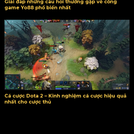
Giải đáp những câu hỏi thường gặp về cổng
game Yo88 phổ biến nhất
Cá cược Dota 2 – Kinh nghiệm cá cược hiệu quả
nhất cho cược thủ