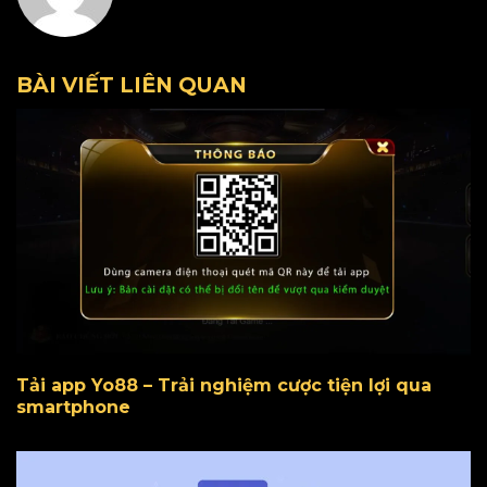
BÀI VIẾT LIÊN QUAN
Tải app Yo88 – Trải nghiệm cược tiện lợi qua
smartphone