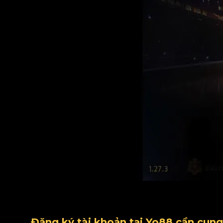
Đăng ký tài khoản tại Yo88 cần cung