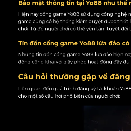
Bảo mật thông tin tại Yo88 như thế 
Hiện nay cổng game Yo88 sử dụng công nghệ mã 
game cũng có hệ thống kiểm duyệt được thiết l
chơi. Từ đó người chơi có thể yên tâm tuyệt đối 
Tin đồn cổng game Yo88 lừa đảo c
Những tin đồn cổng game Yo88 lừa đảo hiện nay
động công khai với giấy phép hoạt động đầy đủ.
Câu hỏi thường gặp về đăng 
Liên quan đến quá trình đăng ký tài khoản Yo88 h
cho một số câu hỏi phổ biến của người chơi: