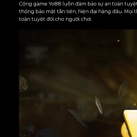
Cổng game Yo88 luôn đảm bảo sự an toàn tuyệt 
thống bảo mật tân tiến, hiện đại hàng đầu. Mọ
toàn tuyệt đối cho người chơi.