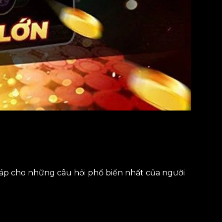
đáp cho những câu hỏi phổ biến nhất của người