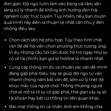
đơn giản. Đội ngũ luôn làm việc bằng cái tâm, sẵn
sàng xử lý nhanh để không ảnh hưởng đến trải
nghiệm cược trực tuyến. Tuy nhiên, nếu bạn muốn
quá trình này diễn ra thuận lợi nhất cần chú ý đến
những điều sau:
Chọn cách liên hệ phù hợp: Tùy theo tính chất
vấn đề để hội viên chọn phương thức tương ứng.
Ví dụ những câu hỏi cần được hỗ trợ ngay như sự
cố về tài chính, bạn gọi số hotline là nhanh nhất.
Cung cấp thông tin đủ và chuẩn xác vấn đề mình
đang gặp phải. Điều này sẽ giúp đội ngũ tư vấn
nhanh chóng nắm bắt vấn đề, sớm xử lý triệt để
khúc mắc của người chơi. Thông thường người
chơi sẽ mô tả rõ sự cố gặp phải, thời gian xảy ra, số
tài khoản hay bất cứ thông tin liên quan khác.
Bảo mật thông tin cá nhân: Anh em không chia