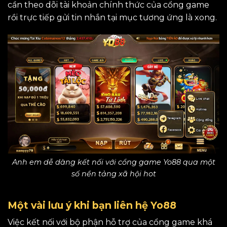
cần theo dõi tài khoản chính thức của cổng game
rồi trực tiếp gửi tin nhắn tại mục tương ứng là xong.
Anh em dễ dàng kết nối với cổng game Yo88 qua một
số nền tảng xã hội hot
Một vài lưu ý khi bạn liên hệ Yo88
Việc kết nối với bộ phận hỗ trợ của cổng game khá