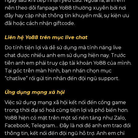
ngay sau khi tiếp nhận yêu cầu. Ngoài ra, anh em
nên theo dõi fanpage Yo88 thường xuyên bởi nơi
đây hay cập nhật thông tin khuyến mãi, sự kiện ưu
đãi hoặc cách nhận giftcode.
Liên hệ Yo88 trên mục live chat
Do tính tiện lợi và dễ sử dụng mà tính năng live
chat được nhiều anh em sử dụng hiện nay. Trước
tiên anh em phải truy cập tài khoản Yo88 của mình.
Tại góc trên màn hình, bạn nhấn chọn mục
“chatlive” rồi gửi tin nhắn đến đội ngũ support.
Ứng dụng mạng xã hội
Việc sử dụng mạng xã hội kết nối đến cổng game
trong thời đại số hoá cũng tiện lợi và phổ biến hơn.
Yo88 hiện có mặt trên một số nền tảng như Zalo,
Facebook, Telegram… Đây là nơi để anh em trao đổi
thông tin, kết nối đến đội ngũ hỗ trợ. Anh em chỉ