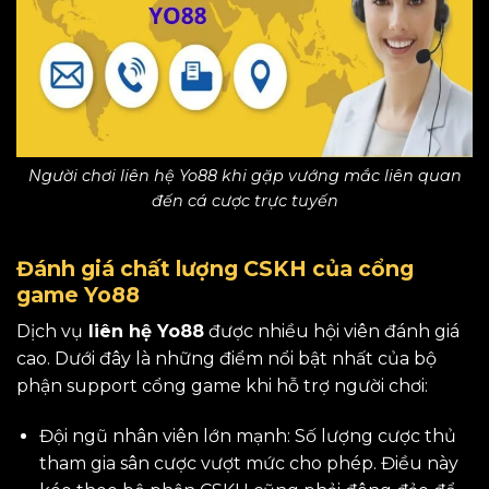
Người chơi liên hệ Yo88 khi gặp vướng mắc liên quan
đến cá cược trực tuyến
Đánh giá chất lượng CSKH của cổng
game Yo88
Dịch vụ
liên hệ Yo88
được nhiều hội viên đánh giá
cao. Dưới đây là những điểm nổi bật nhất của bộ
phận support cổng game khi hỗ trợ người chơi:
Đội ngũ nhân viên lớn mạnh: Số lượng cược thủ
tham gia sân cược vượt mức cho phép. Điều này