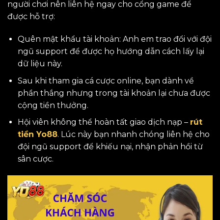
người chơi nên liên hệ ngay cho cổng game để
được hỗ trợ:
Quên mật khẩu tài khoản: Anh em trao đổi với đội
ngũ support để được họ hướng dẫn cách lấy lại
dữ liệu này.
Sau khi tham gia cá cược online, bạn dành về
phần thắng nhưng trong tài khoản lại chưa được
cộng tiền thưởng.
Hội viên không thể hoàn tất giao dịch nạp –
rút
tiền Yo88
. Lúc này bạn nhanh chóng liên hệ cho
đội ngũ support để khiếu nại, nhận phản hồi từ
sân cược.