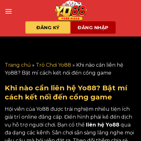
Skip
to
content
ĐĂNG KÝ
ĐĂNG NHẬP
Trang chủ
»
Trò Chơi Yo88
»
Khi nào cần liên hệ
Yo88? Bật mí cách kết nối đến cổng game
Khi nào cần liên hệ Yo88? Bật mí
cách kết nối đến cổng game
Hội viên của Yo88 được trải nghiệm nhiều tiện ích
giải trí online đẳng cấp. Điển hình phải kể đến dịch
vụ hỗ trợ người chơi. Bạn có thể
liên hệ Yo88
qua
đa dạng các kênh. Sân chơi sẵn sàng lắng nghe mọi
yêu cầu mà hội viên đặt ra. Theo dõi thêm chia sẻ