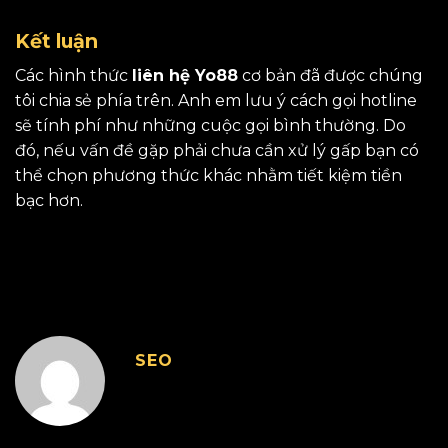
Kết luận
Các hình thức
liên hệ Yo88
cơ bản đã được chúng
tôi chia sẻ phía trên. Anh em lưu ý cách gọi hotline
sẽ tính phí như những cuộc gọi bình thường. Do
đó, nếu vấn đề gặp phải chưa cần xử lý gấp bạn có
thể chọn phương thức khác nhằm tiết kiệm tiền
bạc hơn.
SEO