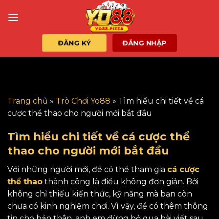
Skip
to
content
ĐĂNG KÝ
ĐĂNG NHẬP
Trang chủ
»
Trò Chơi Yo88
»
Tìm hiểu chi tiết về cá
cược thể thao cho người mới bắt đầu
Tìm hiểu chi tiết về cá cược thể
thao cho người mới bắt đầu
Với những người mới, để có thể tham gia
cá cược
thể thao
thành công là điều không đơn giản. Bởi
không chỉ thiếu kiến thức, kỹ năng mà bạn còn
chưa có kinh nghiệm chơi. Vì vậy, để có thêm thông
tin cho bản thân, anh em đừng bỏ qua bài viết sau