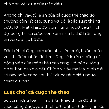
chờ đón kết quả của trận đấu.
Không chỉ vậy, tỷ lệ ăn của cá cược thể thao đổi
thưởng còn rất cao, cùng với đó là xác suất thắng
cược lớn. Mặt khác, đối với những người yêu thích
đội bóng thì cá cược còn xem như là thể hiện lòng
tin với câu lạc bộ đó.
Đặc biệt, những cảm xúc như tiếc nuối, buồn hoặc
vui khi được nhân đôi lên cũng sẽ khiến những cổ
động viên của môn thể thao càng trở nên cuồng
nhiệt hơn bao giờ hết. Chính vì vậy mà loại hình giải
trí này ngày càng thu hút được rất nhiều người
tham gia hơn.
Luật chơi cá cược thể thao
So với những loại hình giải trí khác thì cá độ thể
thao cũng được yêu thích bởi luật chơi đơn giản. Cụ