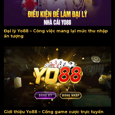
Đại lý Yo88 – Công việc mang lại mức thu nhập
ấn tượng
Giới thiệu Yo88 – Cổng game cược trực tuyến