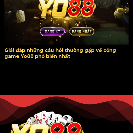
Giải đáp những câu hỏi thường gặp về cổng
game Yo88 phổ biến nhất