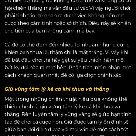
dù biết đội bóng đó không có lợi thế và không có cơ
hội chiến thắng mà vẫn đầu tư vào.Vì vậy người chơi
phải tỉnh táo để nhận ra được việc không nên đặt
cược theo cảm tính hoặc sở thích. Điều này sẽ khiến
cho tiền của bạn không cánh mà bay.
Cá độ có thể đem đến nhiều lợi nhuận nhưng cũng
khiến bạn thua lỗ, thậm chí là mất trắng. Vì vậy khi
đã bắt đầu chơi thì hãy gạt sự yêu thích, hâm mộ
bất kỳ đội nào ra một bên. Phân tích, nhìn nhận một
cách khách quan nhất để có lựa chọn chính xác.
Giữ vững tâm lý kể cả khi thua và thắng
Một trong những chiến thuật hiệu quả không thể
thiếu chính là giữ vững tâm lý kể cả khi thua và
thắng. Rèn luyện tâm lý vững vàng sẽ giúp bạn tỉnh
táo để chơi cá cược hơn. Giữ được tâm lý ổn định sẽ
giúp bạn đối diện được với mọi vấn đề một cách tốt