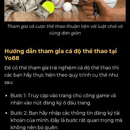
Tham gia cá cược thể thao thuận tiện với luật chơi vô
cùng đơn giản
Hướng dẫn tham gia cá độ thể thao tại
Yo88
Để có thể tham gia trải nghiệm cá độ thể thao
thì
các bạn hãy thực hiện theo quy trình cụ thể như
sau:
Bước 1: Truy cập vào trang chủ cổng game và
nhấn vào nút đăng ký ở đầu trang.
Bước 2: Bạn hãy nhập các thông tin đăng ký tài
khoản của mình. Đây là bước rất quan trọng mà
không nên bỏ quên.