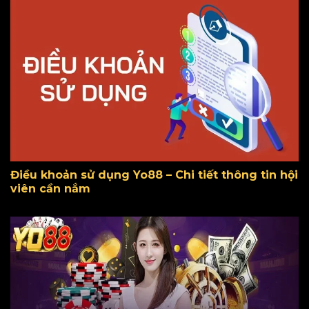
Điều khoản sử dụng Yo88 – Chi tiết thông tin hội
viên cần nắm