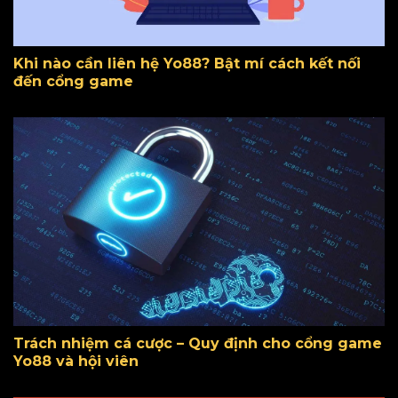
Khi nào cần liên hệ Yo88? Bật mí cách kết nối
đến cổng game
Trách nhiệm cá cược – Quy định cho cổng game
Yo88 và hội viên