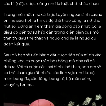
các tỉ lệ đặt cược, cũng như là luật chơi khác nhau.
Trong mỗi một nhà cái trực tuyến, ngoài sảnh casino
online siêu hot ra thì cá độ thể thao cũng là nơi thu
hút số lượng anh em tham gia đông đảo nhất. Có lẽ
điều đó đến từ sự hấp dẫn trong diễn biến của mỗi 1
trận thi đấu thể thao và người chơi sẽ là người dự
đoán kết quả.
Sau đó bạn sẽ tiến hành đặt cược tiền của mình vào
những kèo cá cược trên hệ thống mà nhà cái đã
đưa ra. Với cá cược các loại hình thể thao, anh em sẽ
có thể tham gia rất nhiều các lĩnh vực như là: bộ
môn bóng đá, cầu lông, bóng rổ, bộ môn bóng
chuyền, tennis…