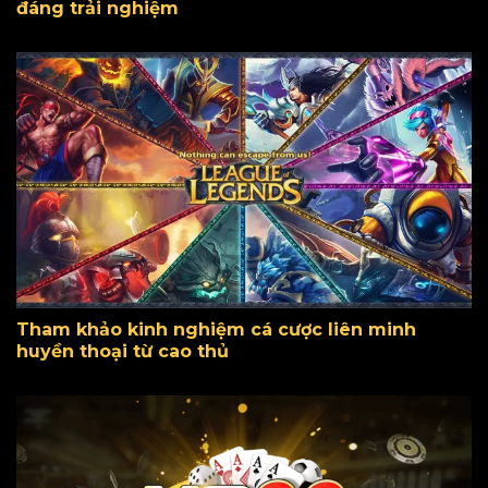
đáng trải nghiệm
Tham khảo kinh nghiệm cá cược liên minh
huyền thoại từ cao thủ